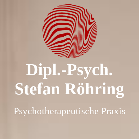
Herzlich willkommen!
Über mich
Dipl.-Psych.
Praxis
Stefan Röhring
Psychotherapie
Psychotherapeutische Praxis
Häufige Fragen